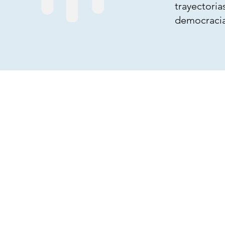
trayectori
democracia 